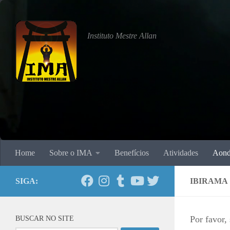
Skip to content
Instituto Mestre Allan
Home
Sobre o IMA
Benefícios
Atividades
Aond
SIGA:
IBIRAMA
BUSCAR NO SITE
Por favor,