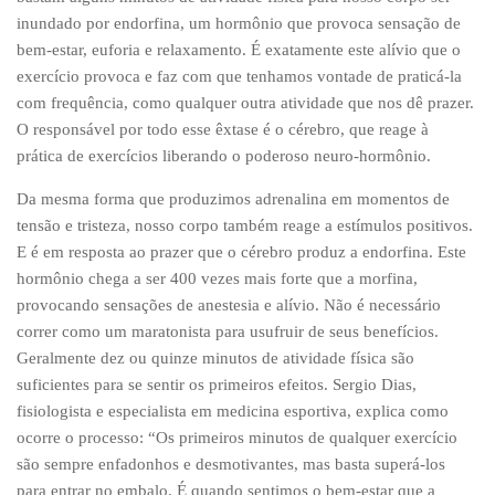
inundado por endorfina, um hormônio que provoca sensação de
bem-estar, euforia e relaxamento. É exatamente este alívio que o
exercício provoca e faz com que tenhamos vontade de praticá-la
com frequência, como qualquer outra atividade que nos dê prazer.
O responsável por todo esse êxtase é o cérebro, que reage à
prática de exercícios liberando o poderoso neuro-hormônio.
Da mesma forma que produzimos adrenalina em momentos de
tensão e tristeza, nosso corpo também reage a estímulos positivos.
E é em resposta ao prazer que o cérebro produz a endorfina. Este
hormônio chega a ser 400 vezes mais forte que a morfina,
provocando sensações de anestesia e alívio. Não é necessário
correr como um maratonista para usufruir de seus benefícios.
Geralmente dez ou quinze minutos de atividade física são
suficientes para se sentir os primeiros efeitos. Sergio Dias,
fisiologista e especialista em medicina esportiva, explica como
ocorre o processo: “Os primeiros minutos de qualquer exercício
são sempre enfadonhos e desmotivantes, mas basta superá-los
para entrar no embalo. É quando sentimos o bem-estar que a