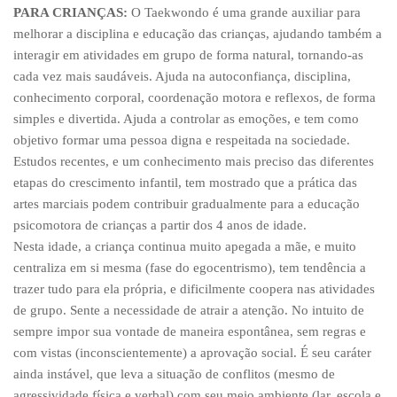
PARA CRIANÇAS:
O Taekwondo é uma grande auxiliar para
melhorar a disciplina e educação das crianças, ajudando também a
interagir em atividades em grupo de forma natural, tornando-as
cada vez mais saudáveis. Ajuda na autoconfiança, disciplina,
conhecimento corporal, coordenação motora e reflexos, de forma
simples e divertida. Ajuda a controlar as emoções, e tem como
objetivo formar uma pessoa digna e respeitada na sociedade.
Estudos recentes, e um conhecimento mais preciso das diferentes
etapas do crescimento infantil, tem mostrado que a prática das
artes marciais podem contribuir gradualmente para a educação
psicomotora de crianças a partir dos 4 anos de idade.
Nesta idade, a criança continua muito apegada a mãe, e muito
centraliza em si mesma (fase do egocentrismo), tem tendência a
trazer tudo para ela própria, e dificilmente coopera nas atividades
de grupo. Sente a necessidade de atrair a atenção. No intuito de
sempre impor sua vontade de maneira espontânea, sem regras e
com vistas (inconscientemente) a aprovação social. É seu caráter
ainda instável, que leva a situação de conflitos (mesmo de
agressividade física e verbal) com seu meio ambiente (lar, escola e