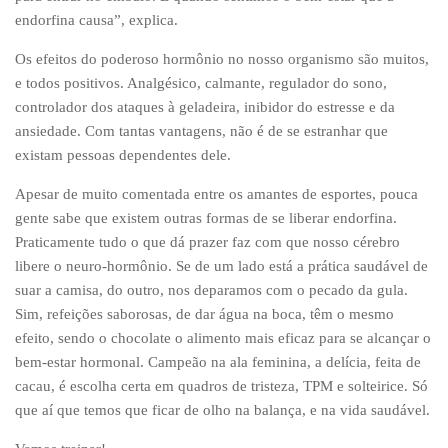
endorfina causa”, explica.
Os efeitos do poderoso hormônio no nosso organismo são muitos,
e todos positivos. Analgésico, calmante, regulador do sono,
controlador dos ataques à geladeira, inibidor do estresse e da
ansiedade. Com tantas vantagens, não é de se estranhar que
existam pessoas dependentes dele.
Apesar de muito comentada entre os amantes de esportes, pouca
gente sabe que existem outras formas de se liberar endorfina.
Praticamente tudo o que dá prazer faz com que nosso cérebro
libere o neuro-hormônio. Se de um lado está a prática saudável de
suar a camisa, do outro, nos deparamos com o pecado da gula.
Sim, refeições saborosas, de dar água na boca, têm o mesmo
efeito, sendo o chocolate o alimento mais eficaz para se alcançar o
bem-estar hormonal. Campeão na ala feminina, a delícia, feita de
cacau, é escolha certa em quadros de tristeza, TPM e solteirice. Só
que aí que temos que ficar de olho na balança, e na vida saudável.